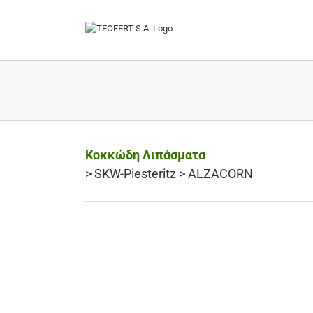
Skip
to
content
Κοκκώδη Λιπάσματα
>
SKW-Piesteritz
> ALZACORN