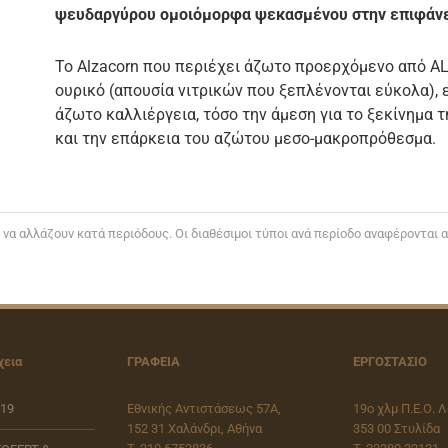
ψευδαργύρου ομοιόμορφα ψεκασμένου στην επιφάνε
Το Alzacorn που περιέχει άζωτο προερχόμενο από A
ουρικό (απουσία νιτρικών που ξεπλένονται εύκολα), 
άζωτο καλλιέργεια, τόσο την άμεση για το ξεκίνημα 
και την επάρκεια του αζώτου μεσο-μακροπρόθεσμα.
ι να αλλάζουν κατά περιόδους. Οι διαθέσιμοι τύποι ανά περίοδο αναφέρονται
χεια
ΓΡΑΦΕΙΑ
ΕΡΓΟΣΤΑΣΙΟ
019
Εθνικής Αντιστάσεως 57Α,
19o χλμ Π.Ε.Ο. 
152 31 Χαλάνδρι, Αθήνα
353 00 Στυλίδα