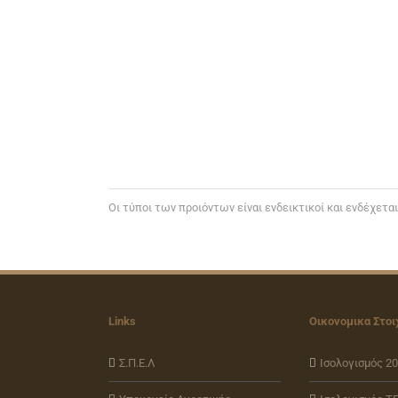
Oι τύποι των προιόντων είναι ενδεικτικοί και ενδέχετα
Links
Οικονομικα Στοι
Σ.Π.Ε.Λ
Ισολογισμός 2