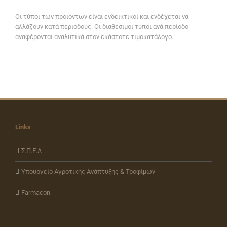
Oι τύποι των προιόντων είναι ενδεικτικοί και ενδέχεται να
αλλάζουν κατά περιόδους. Οι διαθέσιμοι τύποι ανά περίοδο
αναφέρονται αναλυτικά στον εκάστοτε τιμοκατάλογο.
Links
Σ.Π.Ε.Λ
Υπουργείο Αγροτικής Ανάπτυξης & Τροφίμων
Farmacon