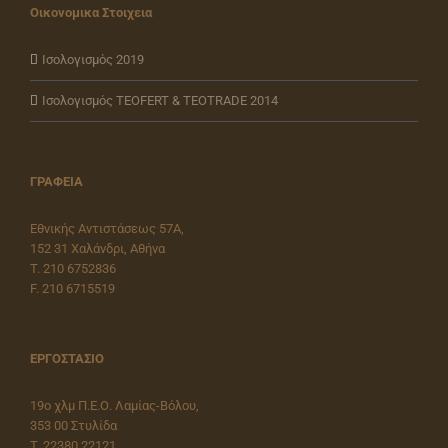
Οικονομικα Στοιχεια
Ισολογισμός 2019
Ισολογισμός ΤEOFERT & TEOTRADE 2014
ΓΡΑΦΕΙΑ
Εθνικής Αντιστάσεως 57Α,
152 31 Χαλάνδρι, Αθήνα
T. 210 6752836
F. 210 6715519
ΕΡΓΟΣΤΑΣΙΟ
19o χλμ Π.Ε.Ο. Λαμίας-Βόλου,
353 00 Στυλίδα
T. 22380 22121