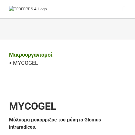
Skip
to
content
Mικροοργανισμοί
> MYCOGEL
MYCOGEL
Μόλυσμα μυκόρριζας του μύκητα Glomus
intraradices.