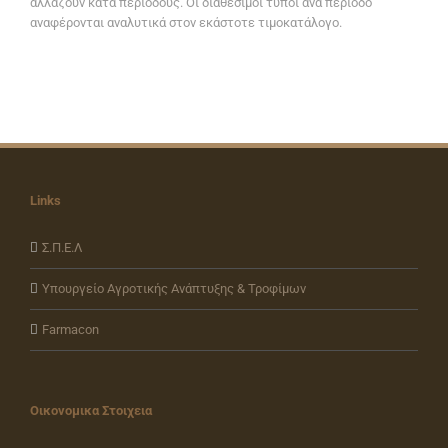
αλλάζουν κατά περιόδους. Οι διαθέσιμοι τύποι ανά περίοδο
αναφέρονται αναλυτικά στον εκάστοτε τιμοκατάλογο.
Links
Σ.Π.Ε.Λ
Υπουργείο Αγροτικής Ανάπτυξης & Τροφίμων
Farmacon
Οικονομικα Στοιχεια