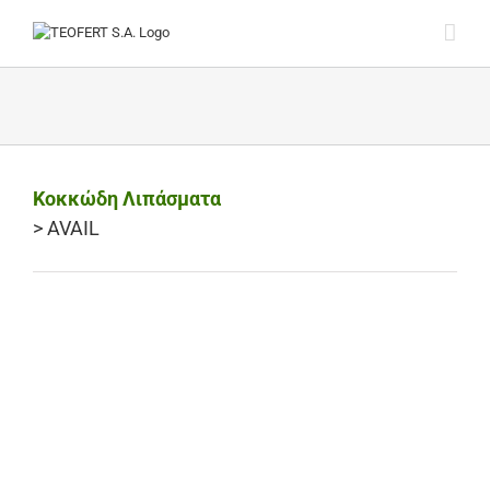
Skip
to
content
Κοκκώδη Λιπάσματα
> AVAIL