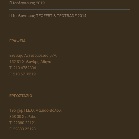
Ισολογισμός 2019
Ισολογισμός ΤEOFERT & TEOTRADE 2014
ΓΡΑΦΕΙΑ
Εθνικής Αντιστάσεως 57Α,
152 31 Χαλάνδρι, Αθήνα
T. 210 6752836
F. 210 6715519
ΕΡΓΟΣΤΑΣΙΟ
19o χλμ Π.Ε.Ο. Λαμίας-Βόλου,
353 00 Στυλίδα
T. 22380 22121
F. 22380 22123