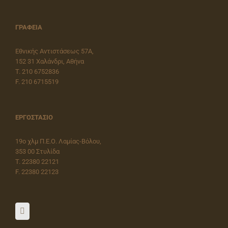
ΓΡΑΦΕΙΑ
Εθνικής Αντιστάσεως 57Α,
152 31 Χαλάνδρι, Αθήνα
T. 210 6752836
F. 210 6715519
ΕΡΓΟΣΤΑΣΙΟ
19o χλμ Π.Ε.Ο. Λαμίας-Βόλου,
353 00 Στυλίδα
T. 22380 22121
F. 22380 22123