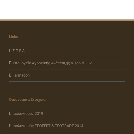
Links
Σ.Π.Ε.Λ
Υπουργείο Αγροτικής Ανάπτυξης & Τροφίμων
Farmacon
Οικονομικα Στοιχεια
Ισολογισμός 2019
Ισολογισμός ΤEOFERT & TEOTRADE 2014