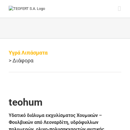
Skip
to
content
Υγρά Λιπάσματα
> Διάφορα
teohum
Υδατικό διάλυμα εκχυλίσματος Χουμικών –
Φουλβικών από Λεοναρδίτη, υδρόφυλλων
πολυμερών, ολιγο-πολυσακχαριτών φυτικής